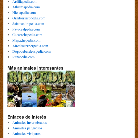
Ardillapedia.com
Albatrospedia.com
Hienapedia.com
Ornitorrincopedia.com
Salamandrapedia.com
Pavorealpedia.com
Cucarachapedia.com
Mapachepedia.com
Airedaleterrierpedia.com
Dogodeburdeospedia.com
Ranapedia.com
Más animales interesantes
Enlaces de interés
Animales invertebrados
Animales peligrosos
Animales viviparos