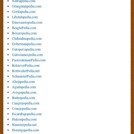
Nutriapedia.com
Orangutanpedia.com
Gorilapedia.com
Libelulapedia.com
Dinosauriopedia.com
BeaglePedia.com
Boxerspedia.com
Chihuahuapedia.com
Dobermanpedia.com
Gatopersapedia.com
Gatosiamespedia.com
PastoralemanPedia.com
RetrieverPedia.com
RottweilerPedia.net
SchnauzerPedia.com
Abejapedia.com
Aguilapedia.com
Avispapedia.com
Buitrepedia.com
Cangrejopedia.com
Conejopedia.com
Escarabajopedia.com
Halconpedia.com
Hamsterpedia.net
Hormigapedia.com