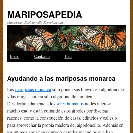
MARIPOSAPEDIA
Mariposas. Enciclopedia Especializada
Saltar
Inicio
Contacto
Test
al
Ayudando a las mariposas monarca
contenido
Las
mariposas monarca
sólo ponen sus huevos en algodoncillo
y las orugas comen sólo algodoncillo también.
Desafortunadamente a los
seres humanos
no les interesa
mucho esto y están cortando estos árboles por diversas
razones, como la construcción de casas, edificios y calles o
para aprovechar la propia madera del algodoncillo. Además en
los últimos años han ocurrido grandes incendios que han