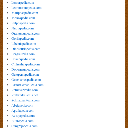
Lemurpedia.com
Leonmarinopedia.com
Mariposapedia.com
Monospedia.com
Pulpospedia.com
Nutriapedia.com
Orangutanpedia.com
Gorilapedia.com
Libelulapedia.com
Dinosauriopedia.com
BeaglePedia.com
Boxerspedia.com
Chihuahuapedia.com
Dobermanpedia.com
Gatopersapedia.com
Gatosiamespedia.com
PastoralemanPedia.com
RetrieverPedia.com
RottweilerPedia.net
SchnauzerPedia.com
Abejapedia.com
Aguilapedia.com
Avispapedia.com
Buitrepedia.com
Cangrejopedia.com