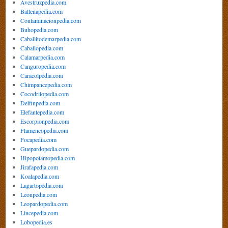
Avestruzpedia.com
Ballenapedia.com
Contaminacionpedia.com
Buhopedia.com
Caballitodemarpedia.com
Caballopedia.com
Calamarpedia.com
Canguropedia.com
Caracolpedia.com
Chimpancepedia.com
Cocodrilopedia.com
Delfinpedia.com
Elefantepedia.com
Escorpionpedia.com
Flamencopedia.com
Focapedia.com
Guepardopedia.com
Hipopotamopedia.com
Jirafapedia.com
Koalapedia.com
Lagartopedia.com
Leonpedia.com
Leopardopedia.com
Lincepedia.com
Lobopedia.es