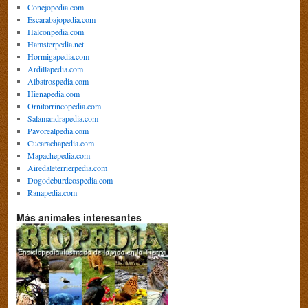
Conejopedia.com
Escarabajopedia.com
Halconpedia.com
Hamsterpedia.net
Hormigapedia.com
Ardillapedia.com
Albatrospedia.com
Hienapedia.com
Ornitorrincopedia.com
Salamandrapedia.com
Pavorealpedia.com
Cucarachapedia.com
Mapachepedia.com
Airedaleterrierpedia.com
Dogodeburdeospedia.com
Ranapedia.com
Más animales interesantes